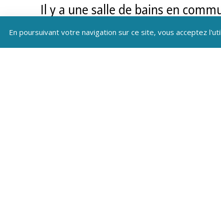
Il y a une salle de bains en comm
grande pièce de vie salle à mange
En poursuivant votre navigation sur ce site, vous acceptez l'uti