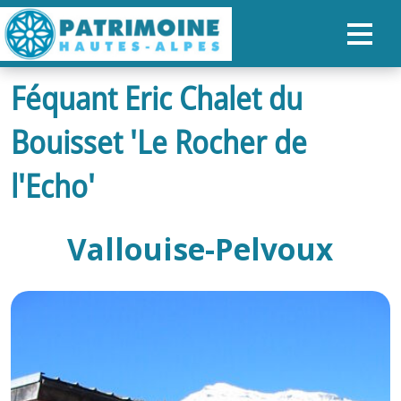
Féquant Eric Chalet du
ACCUEIL
Bouisset 'Le Rocher de
CARTE
NOS PARCOURS
l'Echo'
PATRIMOINE
Vallouise-Pelvoux
RANDONNÉES
ORGANISER SON SÉJOUR
RECHERCHER
FR