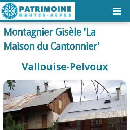
Montagnier Gisèle 'La
ACCUEIL
Maison du Cantonnier'
CARTE
NOS PARCOURS
Vallouise-Pelvoux
PATRIMOINE
RANDONNÉES
ORGANISER SON SÉJOUR
RECHERCHER
FR