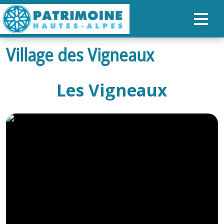
Village des Vigneaux
ACCUEIL
CARTE
Les Vigneaux
NOS PARCOURS
PATRIMOINE
RANDONNÉES
ORGANISER SON SÉJOUR
RECHERCHER
FR