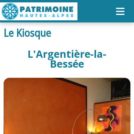
Le Kiosque
ACCUEIL
CARTE
L'Argentière-la-
NOS PARCOURS
Bessée
PATRIMOINE
RANDONNÉES
ORGANISER SON SÉJOUR
RECHERCHER
FR