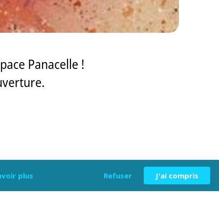
space Panacelle !
uverture.
avoir plus
Refuser
J'ai compris