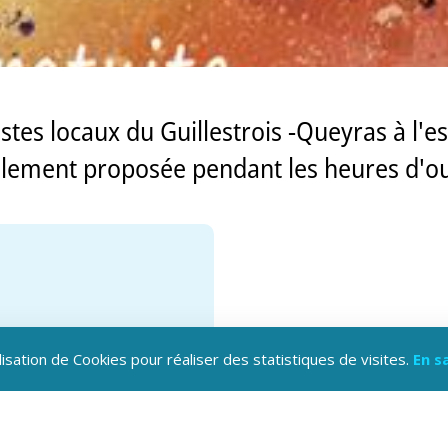
stes locaux du Guillestrois -Queyras à l'e
également proposée pendant les heures d'o
lisation de Cookies pour réaliser des statistiques de visites.
En s