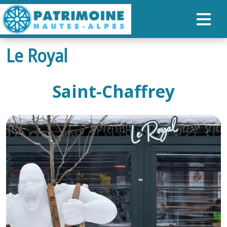
Le Royal
ACCUEIL
CARTE
Saint-Chaffrey
NOS PARCOURS
PATRIMOINE
RANDONNÉES
ORGANISER SON SÉJOUR
RECHERCHER
FR