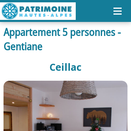
Appartement 5 personnes -
ACCUEIL
Gentiane
CARTE
NOS PARCOURS
Ceillac
PATRIMOINE
RANDONNÉES
ORGANISER SON SÉJOUR
RECHERCHER
FR