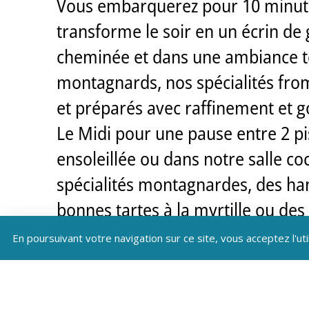
Vous embarquerez pour 10 minutes 
transforme le soir en un écrin de
cheminée et dans une ambiance to
montagnards, nos spécialités fro
et préparés avec raffinement et 
Le Midi pour une pause entre 2 pi
ensoleillée ou dans notre salle c
spécialités montagnardes, des ham
bonnes tartes à la myrtille ou des 
Le restaurant du Chal’heureux com
En poursuivant votre navigation sur ce site, vous acceptez l'uti
sommet de la montagne, tous vos
Pour un moment exceptionnel un fe