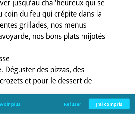
ver jusqu’au chal’heureux qui se
coin du feu qui crépite dans la
entes grillades, nos menus
avoyarde, nos bons plats mijotés
sse
. Déguster des pizzas, des
crozets et pour le dessert de
ez le restaurant pour célébrer au
avoir plus
Refuser
J'ai compris
s montagnes enneigées. (Tarif sur