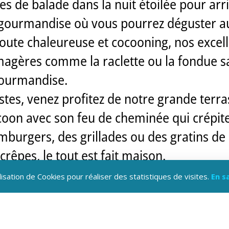
de balade dans la nuit étoilée pour arri
 gourmandise où vous pourrez déguster au 
ute chaleureuse et cocooning, nos excell
magères comme la raclette ou la fondue s
gourmandise.
stes, venez profitez de notre grande terra
ocoon avec son feu de cheminée qui crépite
burgers, des grillades ou des gratins de 
crêpes, le tout est fait maison.
plice de vos soirées d’exceptions. Réserv
lisation de Cookies pour réaliser des statistiques de visites.
En s
 évènements entre amis ou en famille.
u d’artifices peut être tiré au milieu de