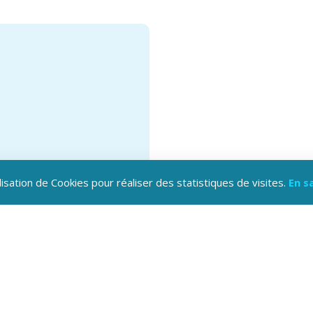
lisation de Cookies pour réaliser des statistiques de visites.
En s
hargez l'application
oine Hautes-Alpes !