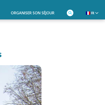
ORGANISER SON SÉJOUR
FR
s