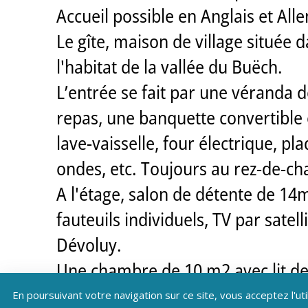
Accueil possible en Anglais et Al
Le gîte, maison de village situé
l'habitat de la vallée du Buëch.
L’entrée se fait par une véranda 
repas, une banquette convertible 
lave-vaisselle, four électrique, pl
ondes, etc. Toujours au rez-de-ch
A l'étage, salon de détente de 1
fauteuils individuels, TV par satel
Dévoluy.
Une chambre de 10 m2 avec lit d
Salle de bains avec douche, lava
En poursuivant votre navigation sur ce site, vous acceptez l'uti