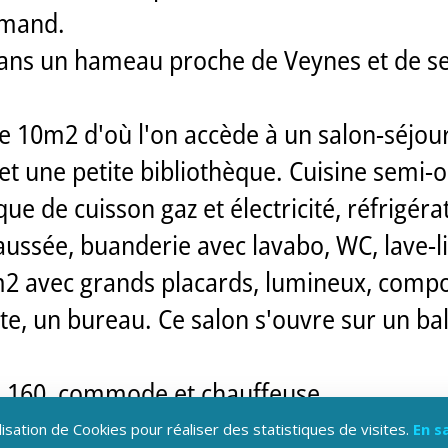
lemand.
e dans un hameau proche de Veynes et de s
de 10m2 d'où l'on accède à un salon-séjo
et une petite bibliothèque. Cuisine semi
aque de cuisson gaz et électricité, réfrigé
aussée, buanderie avec lavabo, WC, lave-l
4m2 avec grands placards, lumineux, compo
lite, un bureau. Ce salon s'ouvre sur un ba
e 160, commode et chauffeuse.
bo, WC, sèche-cheveux.
lisation de Cookies pour réaliser des statistiques de visites.
En s