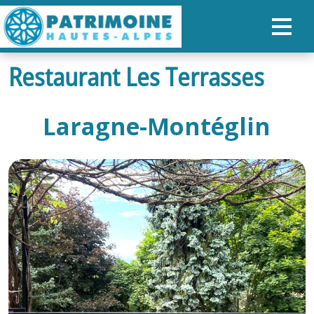
Restaurant Les Terrasses
ACCUEIL
CARTE
Laragne-Montéglin
NOS PARCOURS
PATRIMOINE
RANDONNÉES
ORGANISER SON SÉJOUR
RECHERCHER
FR