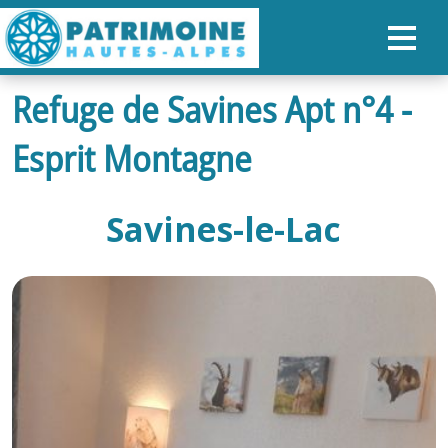
Refuge de Savines Apt n°4 -
ACCUEIL
Esprit Montagne
CARTE
NOS PARCOURS
Savines-le-Lac
PATRIMOINE
RANDONNÉES
ORGANISER SON SÉJOUR
RECHERCHER
FR