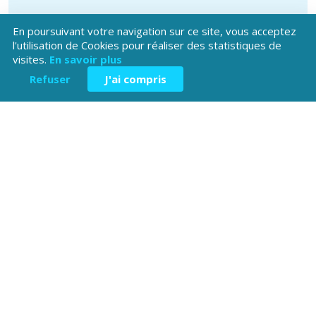
En poursuivant votre navigation sur ce site, vous acceptez
l'utilisation de Cookies pour réaliser des statistiques de
visites.
En savoir plus
Refuser
J'ai compris
Téléchargez l'application
Patrimoine Hautes-Alpes !
Hôtel du Département
Place Saint ARnoux
05000 Gap