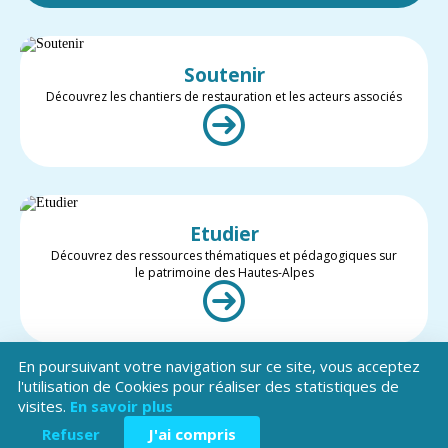
Soutenir
Découvrez les chantiers de restauration et les acteurs associés
Etudier
Découvrez des ressources thématiques et pédagogiques sur
le patrimoine des Hautes-Alpes
En poursuivant votre navigation sur ce site, vous acceptez
l'utilisation de Cookies pour réaliser des statistiques de
visites.
En savoir plus
Valoriser
Restez informé des projets et des actualités du patrimoine des
Refuser
J'ai compris