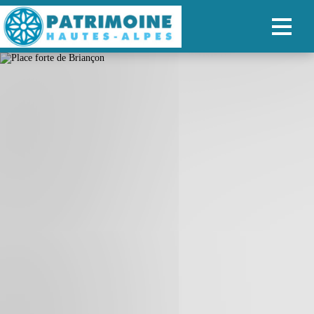
ACCUEIL
CARTE
NOS PARCOURS
PATRIMOINE
RANDONNÉES
ORGANISER SON SÉJOUR
RECHERCHER
FR