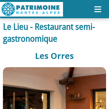
Le Lieu - Restaurant semi-
ACCUEIL
gastronomique
CARTE
NOS PARCOURS
Les Orres
PATRIMOINE
RANDONNÉES
ORGANISER SON SÉJOUR
RECHERCHER
FR