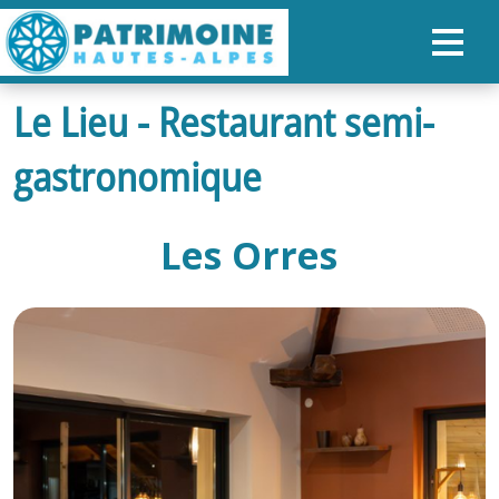
Le Lieu - Restaurant semi-
ACCUEIL
gastronomique
CARTE
NOS PARCOURS
Les Orres
PATRIMOINE
RANDONNÉES
ORGANISER SON SÉJOUR
RECHERCHER
FR