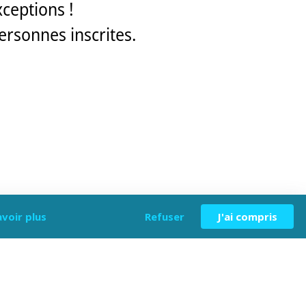
xceptions !
ersonnes inscrites.
avoir plus
Refuser
J'ai compris