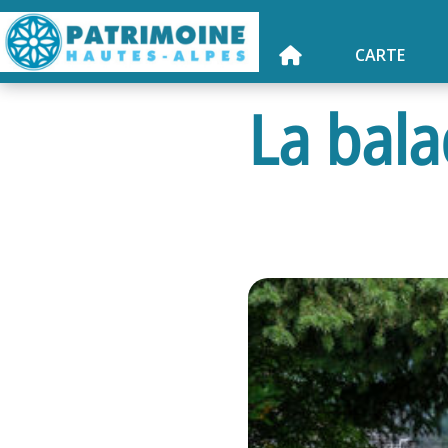
CARTE
La bala