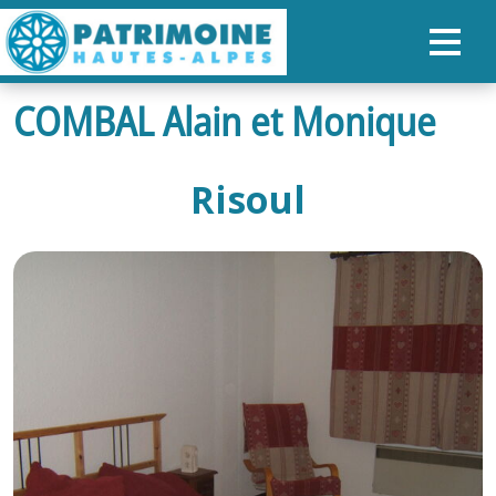
COMBAL Alain et Monique
ACCUEIL
CARTE
Risoul
NOS PARCOURS
PATRIMOINE
RANDONNÉES
ORGANISER SON SÉJOUR
RECHERCHER
FR