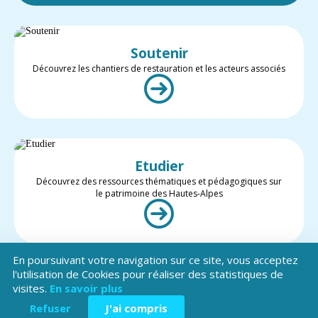
Soutenir
Découvrez les chantiers de restauration et les acteurs associés
Etudier
Découvrez des ressources thématiques et pédagogiques sur
le patrimoine des Hautes-Alpes
En poursuivant votre navigation sur ce site, vous acceptez
l'utilisation de Cookies pour réaliser des statistiques de
visites.
En savoir plus
Valoriser
Restez informé des projets et des actualités du patrimoine des
Refuser
J'ai compris