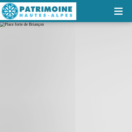
ACCUEIL
CARTE
NOS PARCOURS
PATRIMOINE
RANDONNÉES
ORGANISER SON SÉJOUR
RECHERCHER
FR