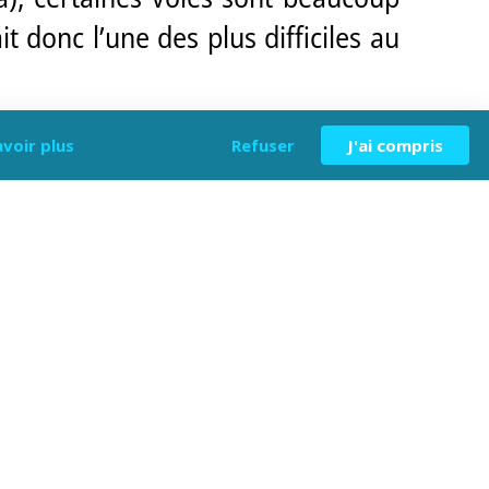
it donc l’une des plus difficiles au
ation mondiale et a vu passer les
avoir plus
Refuser
J'ai compris
 Chris Sharma...
de, et des voies sublimes et peu
ue vous…