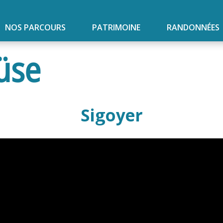
NOS PARCOURS
PATRIMOINE
RANDONNÉES
üse
Sigoyer