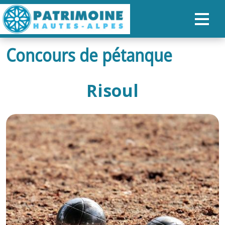
Concours de pétanque
ACCUEIL
CARTE
Risoul
NOS PARCOURS
PATRIMOINE
RANDONNÉES
ORGANISER SON SÉJOUR
RECHERCHER
FR