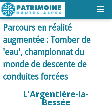
Parcours en réalité
ACCUEIL
augmentée : Tomber de
CARTE
NOS PARCOURS
'eau', championnat du
PATRIMOINE
monde de descente de
RANDONNÉES
conduites forcées
ORGANISER SON SÉJOUR
L'Argentière-la-
RECHERCHER
Bessée
FR