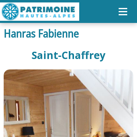
Hanras Fabienne
ACCUEIL
CARTE
Saint-Chaffrey
NOS PARCOURS
PATRIMOINE
RANDONNÉES
ORGANISER SON SÉJOUR
RECHERCHER
FR