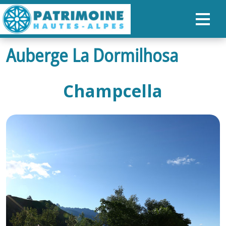
Auberge La Dormilhosa
ACCUEIL
CARTE
Champcella
NOS PARCOURS
PATRIMOINE
RANDONNÉES
ORGANISER SON SÉJOUR
RECHERCHER
FR