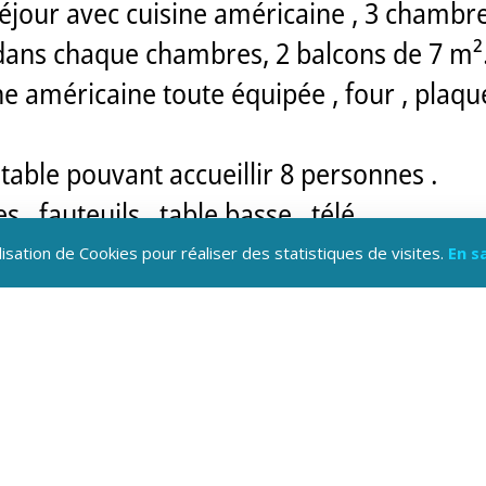
jour avec cuisine américaine , 3 chambres
 dans chaque chambres, 2 balcons de 7 m²
e américaine toute équipée , four , plaque
e table pouvant accueillir 8 personnes .
, fauteuils , table basse , télé.
rd et balcon avec vue sur le Pelvoux,
lisation de Cookies pour réaliser des statistiques de visites.
En s
90 avec placard.
80 superposés et placard.
100 mètres, skis aux pieds.