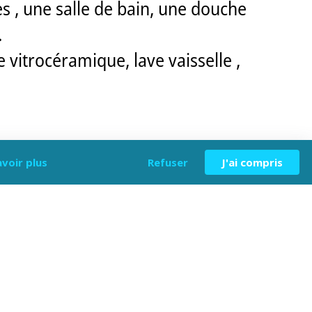
 , une salle de bain, une douche
.
 vitrocéramique, lave vaisselle ,
avoir plus
Refuser
J'ai compris