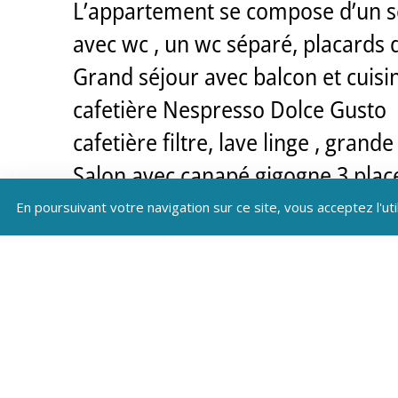
L’appartement se compose d’un sé
avec wc , un wc séparé, placards
Grand séjour avec balcon et cuisin
cafetière Nespresso Dolce Gusto
cafetière filtre, lave linge , grand
Salon avec canapé gigogne 3 places 
Une chambre avec lit en 140 placa
En poursuivant votre navigation sur ce site, vous acceptez l'uti
Deuxième chambre avec 2 lits en 
Troisième chambre avec 2 lits en 
Accès direct aux pistes, situées à 
Navettes à moins de 100m.
Casier à skis privatif situé au rdc.