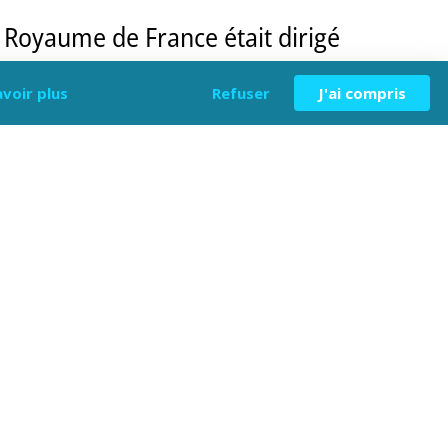
 Royaume de France était dirigé
t de volutes ocre jaune. En partie
avoir plus
Refuser
J'ai compris
ons floraux stylisés.