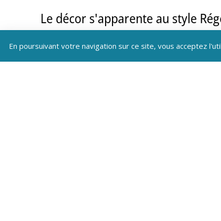
Le décor s'apparente au style Rég
par le régent Philippe d'Orléans. 
En poursuivant votre navigation sur ce site, vous acceptez l'uti
inférieure, il y a des rinceaux de 