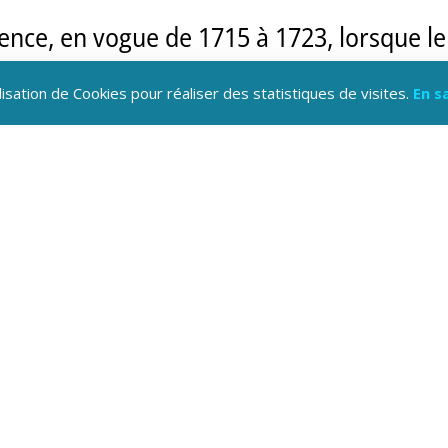
ence, en vogue de 1715 à 1723, lorsque le
La table horaire est encadrée de courbes e
lisation de Cookies pour réaliser des statistiques de visites.
En s
feuillages et entre chaque volute, des bout