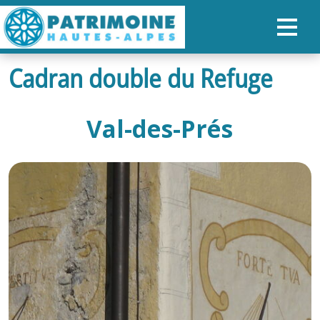
Cadran double du Refuge
ACCUEIL
CARTE
Val-des-Prés
NOS PARCOURS
PATRIMOINE
RANDONNÉES
ORGANISER SON SÉJOUR
RECHERCHER
FR