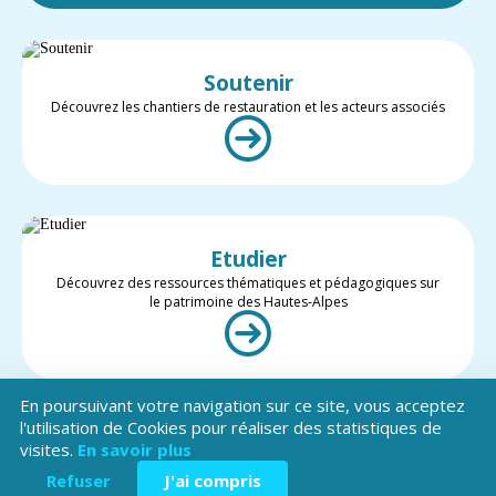
Soutenir
Découvrez les chantiers de restauration et les acteurs associés
Etudier
Découvrez des ressources thématiques et pédagogiques sur
le patrimoine des Hautes-Alpes
En poursuivant votre navigation sur ce site, vous acceptez
l'utilisation de Cookies pour réaliser des statistiques de
visites.
En savoir plus
Valoriser
Restez informé des projets et des actualités du patrimoine des
Refuser
J'ai compris