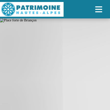
ACCUEIL
CARTE
NOS PARCOURS
PATRIMOINE
RANDONNÉES
ORGANISER SON SÉJOUR
RECHERCHER
FR