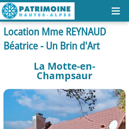
Location Mme REYNAUD
ACCUEIL
Béatrice - Un Brin d'Art
CARTE
NOS PARCOURS
La Motte-en-
PATRIMOINE
Champsaur
RANDONNÉES
ORGANISER SON SÉJOUR
RECHERCHER
FR