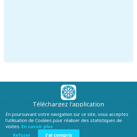
Téléchargez l'application
Patrimoine Hautes-Alpes !
En poursuivant votre navigation sur ce site, vous acceptez
l'utilisation de Cookies pour réaliser des statistiques de
visites.
En savoir plus
Refuser
J'ai compris