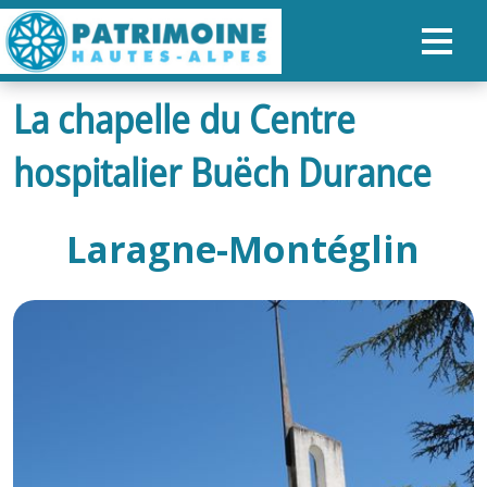
La chapelle du Centre
ACCUEIL
hospitalier Buëch Durance
CARTE
NOS PARCOURS
Laragne-Montéglin
PATRIMOINE
RANDONNÉES
ORGANISER SON SÉJOUR
RECHERCHER
FR