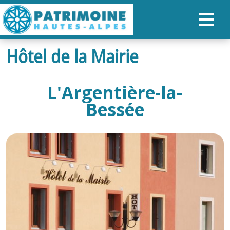
Hôtel de la Mairie
ACCUEIL
CARTE
L'Argentière-la-
NOS PARCOURS
Bessée
PATRIMOINE
RANDONNÉES
ORGANISER SON SÉJOUR
RECHERCHER
FR