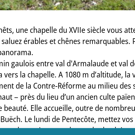
ts, une chapelle du XVIIe siècle vous att
i, saluez érables et chênes remarquables.
e panorama.
min gaulois entre val d'Armalaude et val d
a vers la chapelle. A 1080 m d’altitude, la
ment de la Contre-Réforme au milieu des 
haut – près du lieu d’un ancien culte païen
beauté. Elle accueille, outre de nombreux 
-Buëch. Le lundi de Pentecôte, mettez vos
ntant le sentier pour demander la pluie 