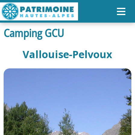
Camping GCU
ACCUEIL
CARTE
Vallouise-Pelvoux
NOS PARCOURS
PATRIMOINE
RANDONNÉES
ORGANISER SON SÉJOUR
RECHERCHER
FR