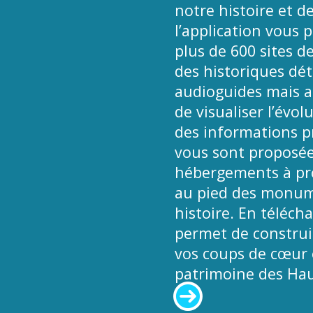
notre histoire et de
l’application vous 
plus de 600 sites d
des historiques déta
audioguides mais a
de visualiser l’évol
des informations pr
vous sont proposées
hébergements à pro
au pied des monume
histoire. En téléch
permet de construir
vos coups de cœur e
patrimoine des Hau