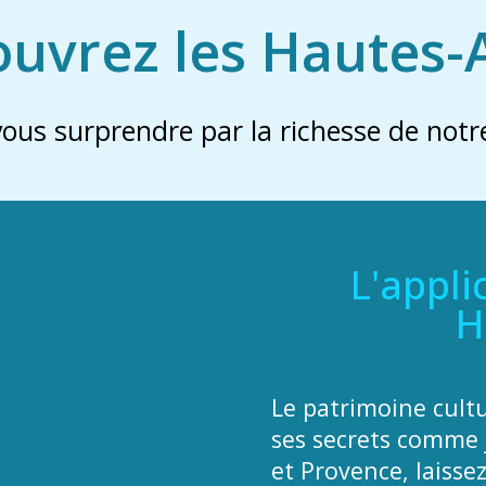
uvrez les Hautes-
vous surprendre par la richesse de notre
L'appli
H
Le patrimoine cult
ses secrets comme 
et Provence, laisse