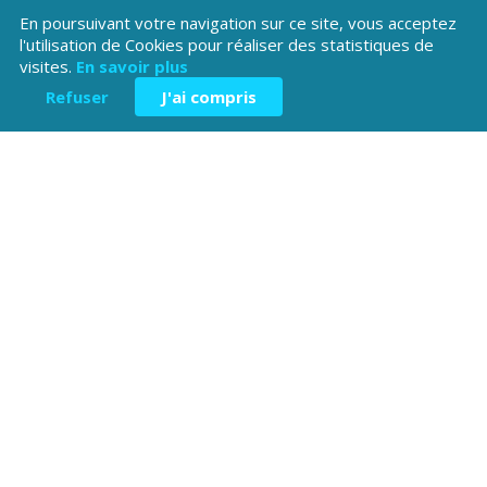
En poursuivant votre navigation sur ce site, vous acceptez
l'utilisation de Cookies pour réaliser des statistiques de
visites.
En savoir plus
Refuser
J'ai compris
Téléchargez l'application
Patrimoine Hautes-Alpes !
Hôtel du Département
Place Saint ARnoux
05000 Gap