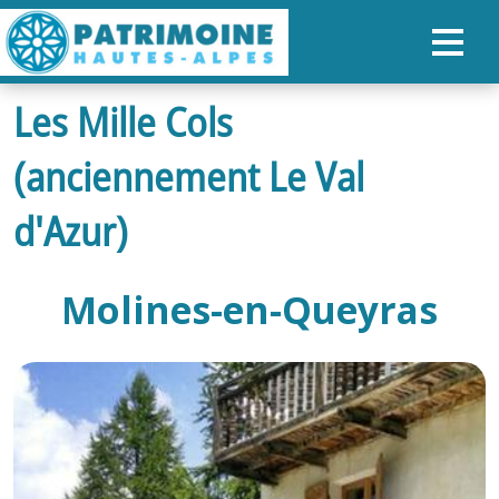
Les Mille Cols
ACCUEIL
(anciennement Le Val
CARTE
NOS PARCOURS
d'Azur)
PATRIMOINE
Molines-en-Queyras
RANDONNÉES
ORGANISER SON SÉJOUR
RECHERCHER
FR