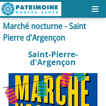
Marché nocturne - Saint
ACCUEIL
Pierre d'Argençon
CARTE
NOS PARCOURS
Saint-Pierre-
PATRIMOINE
d'Argençon
RANDONNÉES
ORGANISER SON SÉJOUR
RECHERCHER
FR