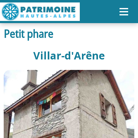
Petit phare
ACCUEIL
CARTE
Villar-d'Arêne
NOS PARCOURS
PATRIMOINE
RANDONNÉES
ORGANISER SON SÉJOUR
RECHERCHER
FR