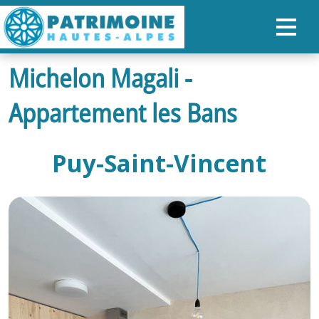
Michelon Magali -
ACCUEIL
Appartement les Bans
CARTE
NOS PARCOURS
Puy-Saint-Vincent
PATRIMOINE
RANDONNÉES
ORGANISER SON SÉJOUR
RECHERCHER
FR