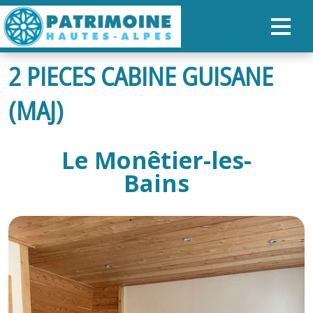
2 PIECES CABINE GUISANE
ACCUEIL
(MAJ)
CARTE
NOS PARCOURS
Le Monêtier-les-
PATRIMOINE
Bains
RANDONNÉES
ORGANISER SON SÉJOUR
RECHERCHER
FR