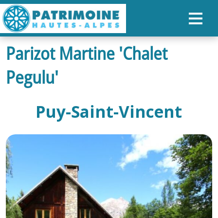
Parizot Martine 'Chalet
ACCUEIL
Pegulu'
CARTE
NOS PARCOURS
Puy-Saint-Vincent
PATRIMOINE
RANDONNÉES
ORGANISER SON SÉJOUR
RECHERCHER
FR