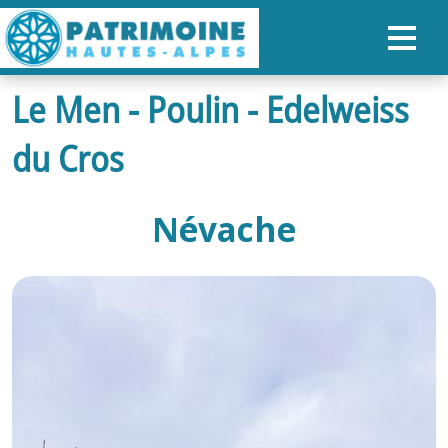
Le Men - Poulin - Edelweiss
ACCUEIL
du Cros
CARTE
NOS PARCOURS
Névache
PATRIMOINE
RANDONNÉES
ORGANISER SON SÉJOUR
RECHERCHER
FR