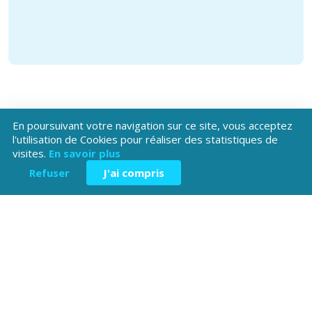
En poursuivant votre navigation sur ce site, vous acceptez
l'utilisation de Cookies pour réaliser des statistiques de
visites.
En savoir plus
Téléchargez l'application
Refuser
J'ai compris
Patrimoine Hautes-Alpes !
Hôtel du Département