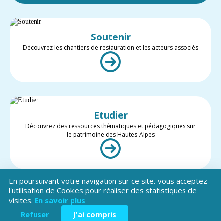
Soutenir
Découvrez les chantiers de restauration et les acteurs associés
Etudier
Découvrez des ressources thématiques et pédagogiques sur
le patrimoine des Hautes-Alpes
En poursuivant votre navigation sur ce site, vous acceptez
l'utilisation de Cookies pour réaliser des statistiques de
visites.
En savoir plus
Valoriser
Restez informé des projets et des actualités du patrimoine des
Refuser
J'ai compris