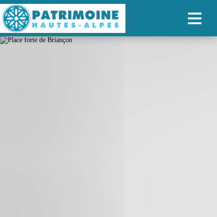
ACCUEIL
CARTE
NOS PARCOURS
PATRIMOINE
RANDONNÉES
ORGANISER SON SÉJOUR
RECHERCHER
FR