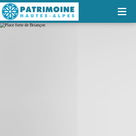
ACCUEIL
CARTE
NOS PARCOURS
PATRIMOINE
RANDONNÉES
ORGANISER SON SÉJOUR
RECHERCHER
FR