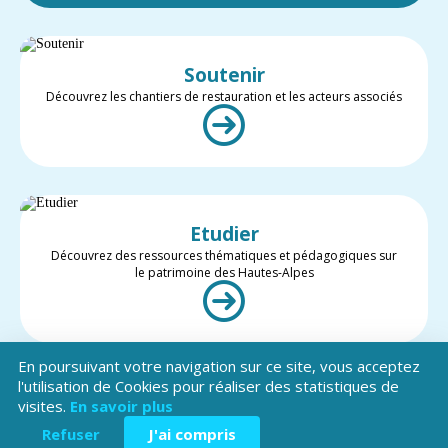
Soutenir
Découvrez les chantiers de restauration et les acteurs associés
Etudier
Découvrez des ressources thématiques et pédagogiques sur
le patrimoine des Hautes-Alpes
En poursuivant votre navigation sur ce site, vous acceptez
l'utilisation de Cookies pour réaliser des statistiques de
visites.
En savoir plus
Valoriser
Restez informé des projets et des actualités du patrimoine des
Refuser
J'ai compris