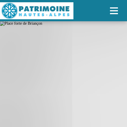
ACCUEIL
CARTE
NOS PARCOURS
PATRIMOINE
RANDONNÉES
ORGANISER SON SÉJOUR
RECHERCHER
FR