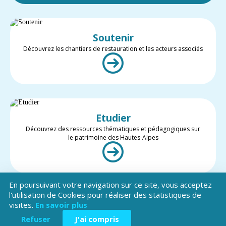
Soutenir
Découvrez les chantiers de restauration et les acteurs associés
Etudier
Découvrez des ressources thématiques et pédagogiques sur
le patrimoine des Hautes-Alpes
En poursuivant votre navigation sur ce site, vous acceptez
l'utilisation de Cookies pour réaliser des statistiques de
visites.
En savoir plus
Valoriser
Restez informé des projets et des actualités du patrimoine des
Refuser
J'ai compris