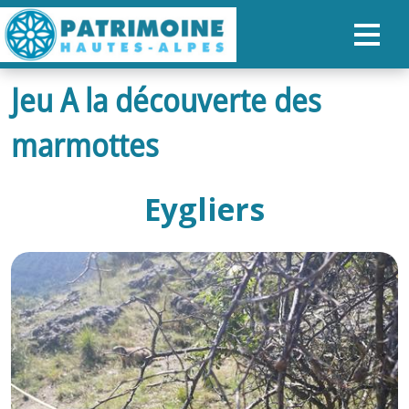
Jeu A la découverte des
ACCUEIL
marmottes
CARTE
NOS PARCOURS
Eygliers
PATRIMOINE
RANDONNÉES
ORGANISER SON SÉJOUR
RECHERCHER
FR