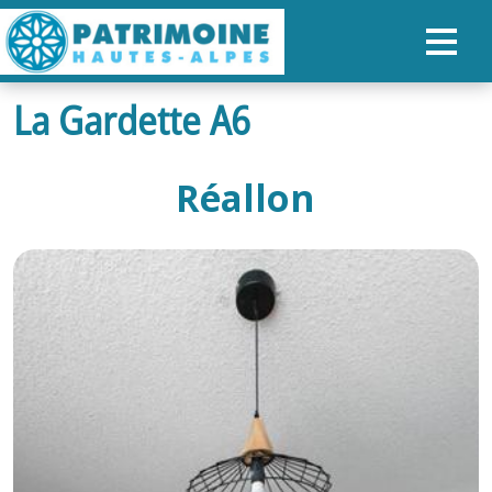
La Gardette A6
ACCUEIL
CARTE
Réallon
NOS PARCOURS
PATRIMOINE
RANDONNÉES
ORGANISER SON SÉJOUR
RECHERCHER
FR