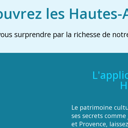
uvrez les Hautes-
vous surprendre par la richesse de notre
L'appli
H
Le patrimoine cult
ses secrets comme 
et Provence, laisse