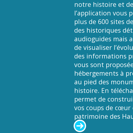
notre histoire et de
l’application vous 
plus de 600 sites d
des historiques déta
audioguides mais a
de visualiser l’évol
des informations pr
vous sont proposées
hébergements à pro
au pied des monume
histoire. En téléch
permet de construir
vos coups de cœur e
patrimoine des Hau