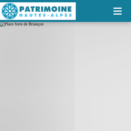
ACCUEIL
CARTE
NOS PARCOURS
PATRIMOINE
RANDONNÉES
ORGANISER SON SÉJOUR
RECHERCHER
FR