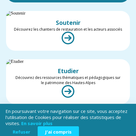
Soutenir
Découvrez les chantiers de restauration et les acteurs associés
Etudier
Découvrez des ressources thématiques et pédagogiques sur
le patrimoine des Hautes-Alpes
En poursuivant votre navigation sur ce site, vous acceptez
l'utilisation de Cookies pour réaliser des statistiques de
visites.
En savoir plus
Valoriser
Restez informé des projets et des actualités du patrimoine des
Refuser
J'ai compris