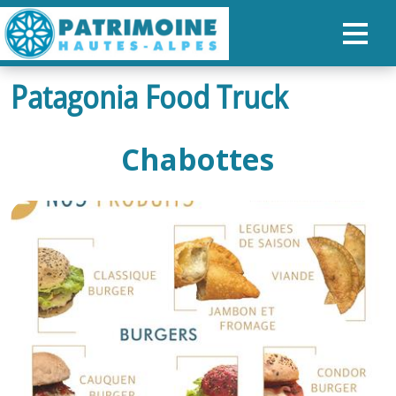
Patagonia Food Truck
ACCUEIL
CARTE
Chabottes
NOS PARCOURS
PATRIMOINE
RANDONNÉES
ORGANISER SON SÉJOUR
RECHERCHER
FR