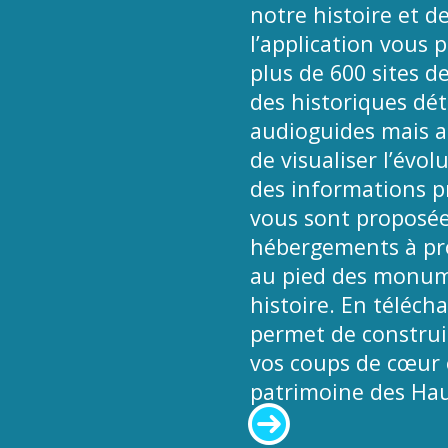
notre histoire et de
l’application vous 
plus de 600 sites d
des historiques déta
audioguides mais a
de visualiser l’évol
des informations pr
vous sont proposées
hébergements à pro
au pied des monume
histoire. En téléch
permet de construir
vos coups de cœur e
patrimoine des Hau