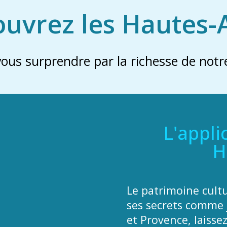
uvrez les Hautes-
vous surprendre par la richesse de notre
L'appli
H
Le patrimoine cult
ses secrets comme 
et Provence, laisse